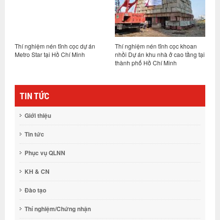
ng
Thí nghiệm nén tĩnh cọc dự án
Thí nghiệm nén tĩnh cọc khoan
K
h
Metro Star tại Hồ Chí Minh
nhồi Dự án khu nhà ở cao tầng tại
c
thành phố Hồ Chí Minh
k
7
TIN TỨC
Giới thiệu
Tin tức
Phục vụ QLNN
KH & CN
Đào tạo
Thí nghiệm/Chứng nhận