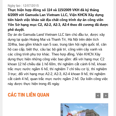
Ngày tạo : 12/07/2015
Thực hiện hợp đồng số 114 và 115/2009 VKH đã ký tháng
6/2009 với Gamuda Lan Vietnam LLC, Viện KHCN Xây dựng
tiến hành việc khảo sát địa chất công trình dự án công viên
Yên Sở hạng mục C2, A2-2, A2-3, A2-4 theo đề cương đã được
phê duyệt.
Dự án do Gamuda Land Vietnam LLC làm chủ đầu tư, được xây
dựng tại quận Hoàng Mai và Thanh Trì, Hà Nội trên diện tích
324ha, bao gồm khách sạn 5 sao, trung tâm hội nghị quốc tế, căn
hộ cao cấp, biệt thự, câu lạc bộ giải trí, công viên cây xanh và
các công trình phụ trợ khác. Theo hợp đồng, Viện KHCN Xây
dựng thực hiện những công việc bao gồm: đối với hạng mục C2
khoan 12 hố chiều dài 1 hố 60m, thí nghiệm cắt cánh 6 hố, khoan
trắc mực nước ngầm 6 hố, thí nghiệm 7 chỉ tiêu cơ lý, thí nghiệm
3 trục; đối với hạng mục A2-2, A2-3, A2-4 khoan 9 hố, thí nghiệm
cắt cánh 4 hố, quan trắc mực nước ngầm 2 hố. Dự kiến công việc
này được thực hiện trong 45 ngày.
CÁC TIN LIÊN QUAN