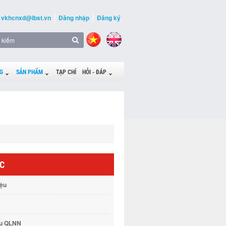
vkhcnxd@ibst.vn
Đăng nhập
Đăng ký
G
SẢN PHẨM
TẠP CHÍ
HỎI - ĐÁP
ỨC
iệu
vụ QLNN