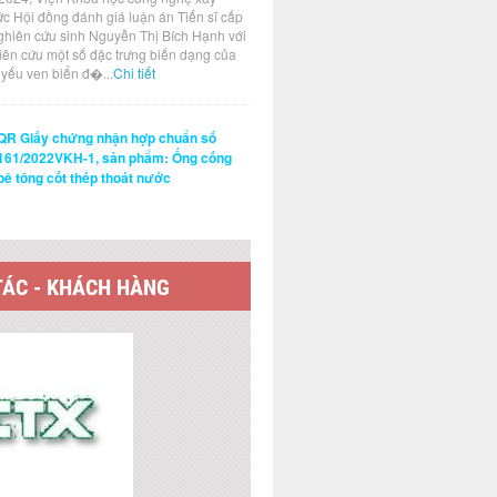
ức Hội đồng đánh giá luận án Tiến sĩ cấp
ghiên cứu sinh Nguyễn Thị Bích Hạnh với
hiên cứu một số đặc trưng biến dạng của
t yếu ven biển đ�...
Chi tiết
QR Giấy chứng nhận hợp chuẩn số
161/2022VKH-1, sản phẩm: Ống cống
bê tông cốt thép thoát nước
TÁC - KHÁCH HÀNG