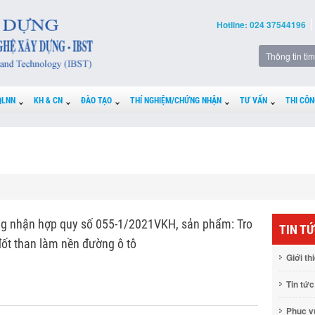
Hotline: 024 37544196
QLNN
KH & CN
ĐÀO TẠO
THÍ NGHIỆM/CHỨNG NHẬN
TƯ VẤN
THI CÔN
g nhận hợp quy số 055-1/2021VKH, sản phẩm: Tro
TIN T
n đốt than làm nền đường ô tô
Giới th
Tin tức
Phục 