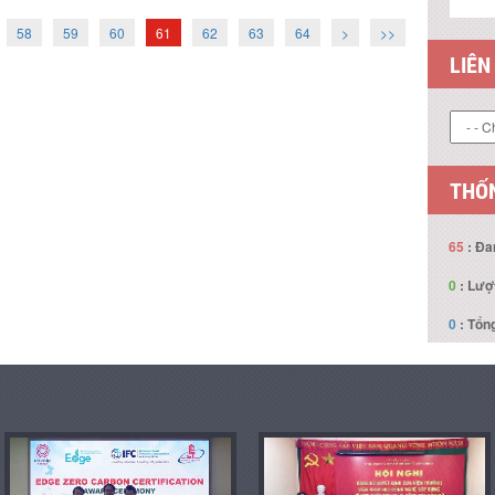
58
59
60
61
62
63
64
>
>>
LIÊN
THỐN
65
: Đa
0
: Lượ
0
: Tổng