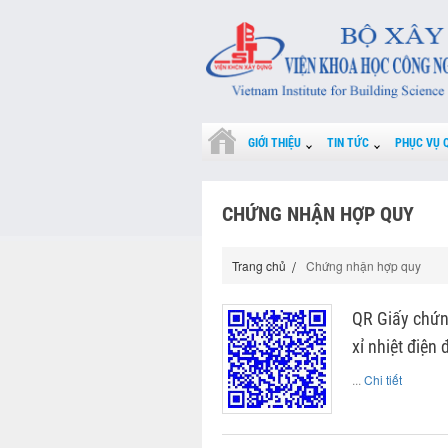
GIỚI THIỆU
TIN TỨC
PHỤC VỤ 
CHỨNG NHẬN HỢP QUY
Trang chủ
Chứng nhận hợp quy
QR Giấy chứn
xỉ nhiệt điệ
...
Chi tiết