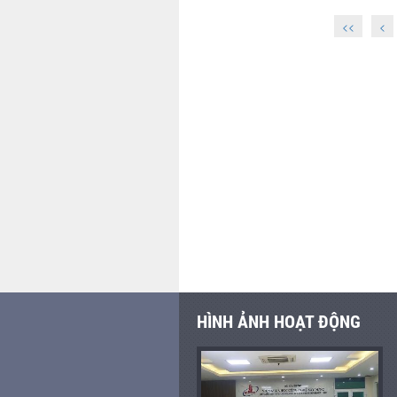
<<
<
HÌNH ẢNH HOẠT ĐỘNG