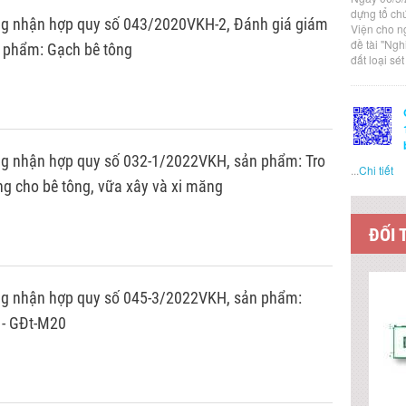
dựng tổ ch
g nhận hợp quy số 043/2020VKH-2, Đánh giá giám
Viện cho n
đề tài "Ng
n phẩm: Gạch bê tông
đất loại sé
g nhận hợp quy số 032-1/2022VKH, sản phẩm: Tro
...
Chi tiết
ng cho bê tông, vữa xây và xi măng
ĐỐI 
g nhận hợp quy số 045-3/2022VKH, sản phẩm:
 - GĐt-M20