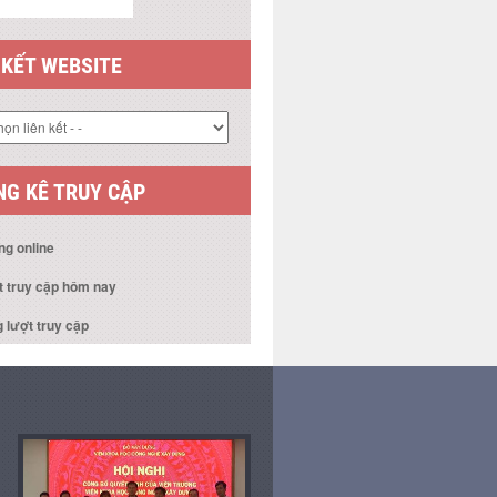
 KẾT WEBSITE
G KÊ TRUY CẬP
ng online
t truy cập hôm nay
 lượt truy cập