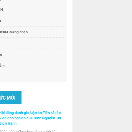
CN
o
hiệm/Chứng nhận
ng
hẩm
TỨC MỚI
Hội đồng đánh giá luận án Tiến sĩ cấp
Viện cho nghiên cứu sinh Nguyễn Thị
Bích Hạnh
2024, Viện Khoa học công nghệ xây