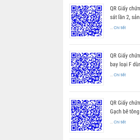
QR Giấy chứn
sát lần 2, sả
...
Chi tiết
QR Giấy chứn
bay loại F dù
...
Chi tiết
QR Giấy chứn
Gạch bê tông
...
Chi tiết