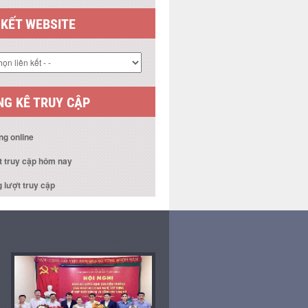
 KẾT WEBSITE
G KÊ TRUY CẬP
ng online
t truy cập hôm nay
 lượt truy cập