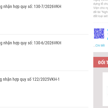
dựng tổ ch
g nhận hợp quy số: 130-7/2026VKH
Viện cho n
đề tài "Ng
đất loại sé
g nhận hợp quy số: 130-6/2026VKH
...
Chi tiết
ĐỐI 
g nhận hợp quy số 122/2025VKH-1