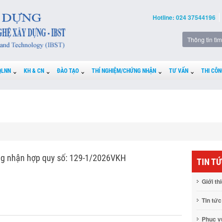
Hotline: 024 37544196
QLNN
KH & CN
ĐÀO TẠO
THÍ NGHIỆM/CHỨNG NHẬN
TƯ VẤN
THI CÔN
g nhận hợp quy số: 129-1/2026VKH
TIN T
Giới th
Tin tức
Phục 