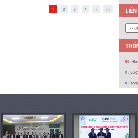
1
2
3
4
>
>>
LIÊN
THỐN
65
: Đa
0
: Lượ
0
: Tổng