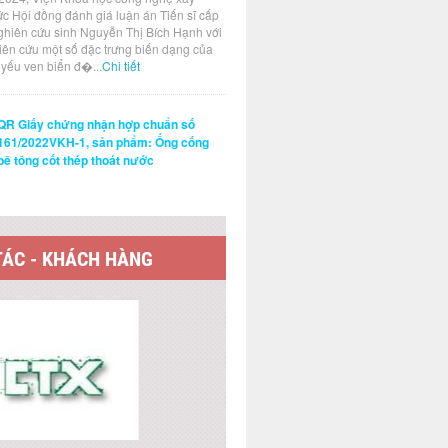
ức Hội đồng đánh giá luận án Tiến sĩ cấp
ghiên cứu sinh Nguyễn Thị Bích Hạnh với
hiên cứu một số đặc trưng biến dạng của
t yếu ven biển đ�...
Chi tiết
QR Giấy chứng nhận hợp chuẩn số
161/2022VKH-1, sản phẩm: Ống cống
bê tông cốt thép thoát nước
TÁC - KHÁCH HÀNG