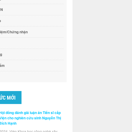
CN
o
hiệm/Chứng nhận
ng
hẩm
TỨC MỚI
Hội đồng đánh giá luận án Tiến sĩ cấp
Viện cho nghiên cứu sinh Nguyễn Thị
Bích Hạnh
2024, Viện Khoa học công nghệ xây