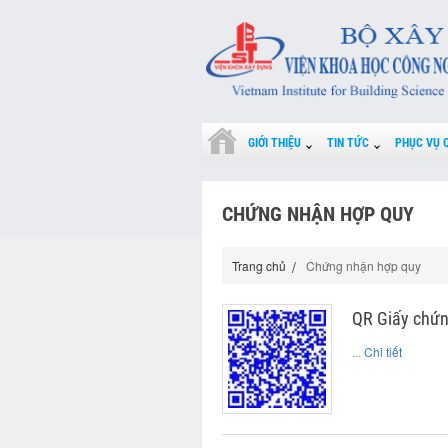
GIỚI THIỆU
TIN TỨC
PHỤC VỤ 
CHỨNG NHẬN HỢP QUY
Trang chủ
Chứng nhận hợp quy
QR Giấy chứn
...
Chi tiết