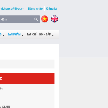
vkhcnxd@ibst.vn
Đăng nhập
Đăng ký
G
SẢN PHẨM
TẠP CHÍ
HỎI - ĐÁP
ỨC
iệu
vụ QLNN