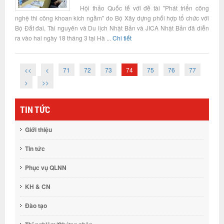
Hội thảo Quốc tế với đề tài "Phát triển công
nghệ thi công khoan kích ngầm" do Bộ Xây dựng phối hợp tổ chức với
Bộ Đất đai, Tài nguyên và Du lịch Nhật Bản và JICA Nhật Bản đã diễn
ra vào hai ngày 18 tháng 3 tại Hà ...
Chi tiết
<<
<
71
72
73
74
75
76
77
>
>>
TIN TỨC
Giới thiệu
Tin tức
Phục vụ QLNN
KH & CN
Đào tạo