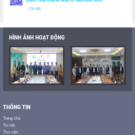
phẩm: Ống cống bê tông cốt thép thoát nước
...
Chi tiết
HÌNH ẢNH HOẠT ĐỘNG
THÔNG TIN
Trang chủ
Tin tức
Thư viện