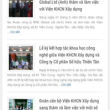
Global Ltd (Anh) thăm và làm việc
với Viện KHCN Xây dựng
Sáng ngày 21 tháng 5 năm 2014, đoàn công
tác thuộc công ty BRE Global Ltd (Anh) thăm và làm việc với Viện
KHCN Xây dựng, số 81 Trần Cung - Nghĩa Tân - cầu Giấy- Hà Nội.
...
Chi tiết
Lễ ký kết hợp tác khoa học công
nghệ giữa Viện KHCN Xây dựng và
Công ty Cổ phần Sở hữu Thiên Tân
Ngày 9 tháng 5 năm 2014, tại trụ sở chính Viện
KHCN Xây dựng, số 81 Trần Cung- Nghĩa Tân- Cầu Giấy- Hà Nội, đã
diễn ra lễ ký kết hợp tác khoa học công nghệ xây dựng giữa Viện KHCN
Xây dựng và Công ty Cổ phần Sở hữu ...
Chi tiết
Đoàn cán bộ Viện KHCN Xây dựng
sang thăm và làm việc với một số