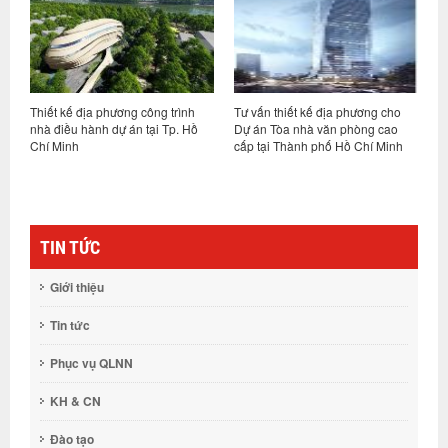
Thiết kế địa phương công trình
Tư vấn thiết kế địa phương cho
I
nhà điều hành dự án tại Tp. Hồ
Dự án Tòa nhà văn phòng cao
vậ
Chí Minh
cấp tại Thành phố Hồ Chí Minh
c
T
n
t
TIN TỨC
Giới thiệu
Tin tức
Phục vụ QLNN
KH & CN
Đào tạo