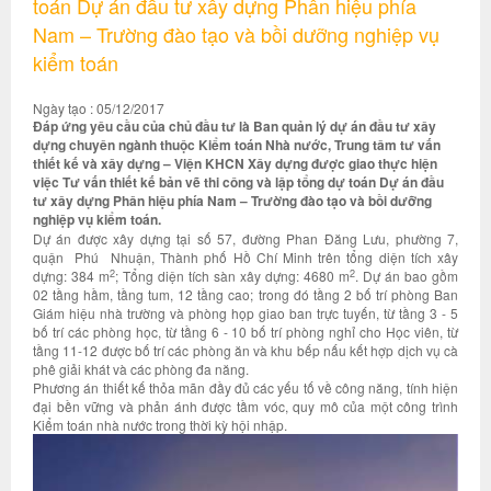
toán Dự án đầu tư xây dựng Phân hiệu phía
Nam – Trường đào tạo và bồi dưỡng nghiệp vụ
kiểm toán
Ngày tạo : 05/12/2017
Đáp ứng yêu cầu của chủ đầu tư là Ban quản lý dự án đầu tư xây
dựng chuyên ngành thuộc Kiểm toán Nhà nước, Trung tâm tư vấn
thiết kế và xây dựng – Viện KHCN Xây dựng được giao thực hiện
việc Tư vấn thiết kế bản vẽ thi công và lập tổng dự toán Dự án đầu
tư xây dựng Phân hiệu phía Nam – Trường đào tạo và bồi dưỡng
nghiệp vụ kiểm toán.
Dự án được xây dựng tại số 57, đường Phan Đăng Lưu, phường 7,
quận Phú Nhuận, Thành phố Hồ Chí Minh trên tổng diện tích xây
2
2
dựng: 384 m
; Tổng diện tích sàn xây dựng: 4680 m
. Dự án bao gồm
02 tầng hầm, tầng tum, 12 tầng cao; trong đó tầng 2 bố trí phòng Ban
Giám hiệu nhà trường và phòng họp giao ban trực tuyến, từ tầng 3 - 5
bố trí các phòng học, từ tầng 6 - 10 bố trí phòng nghỉ cho Học viên, từ
tầng 11-12 được bố trí các phòng ăn và khu bếp nấu kết hợp dịch vụ cà
phê giải khát và các phòng đa năng.
Phương án thiết kế thỏa mãn đầy đủ các yếu tố về công năng, tính hiện
đại bền vững và phản ánh được tầm vóc, quy mô của một công trình
Kiểm toán nhà nước trong thời kỳ hội nhập.