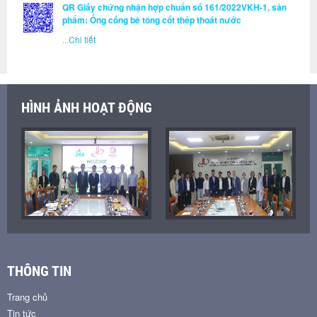
QR Giấy chứng nhận hợp chuẩn số 161/2022VKH-1, sản
phẩm: Ống cống bê tông cốt thép thoát nước
...
Chi tiết
HÌNH ẢNH HOẠT ĐỘNG
THÔNG TIN
Trang chủ
Tin tức