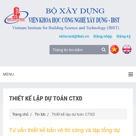
vkhcnxd@ibst.vn
Đăng nhập
Đăng ký
MENU
THIẾT KẾ LẬP DỰ TOÁN CTXD
Trang chủ
Tin tức
Thiết kế lập dự toán CTXD
Tư vấn thiết kế bản vẽ thi công và lập tổng dự