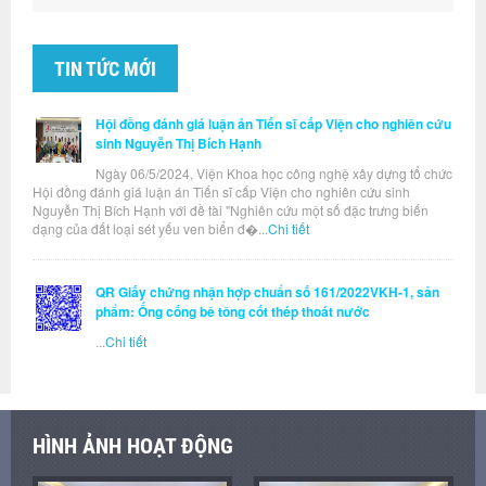
TIN TỨC MỚI
Hội đồng đánh giá luận án Tiến sĩ cấp Viện cho nghiên cứu
sinh Nguyễn Thị Bích Hạnh
Ngày 06/5/2024, Viện Khoa học công nghệ xây dựng tổ chức
Hội đồng đánh giá luận án Tiến sĩ cấp Viện cho nghiên cứu sinh
Nguyễn Thị Bích Hạnh với đề tài "Nghiên cứu một số đặc trưng biến
dạng của đất loại sét yếu ven biển đ�...
Chi tiết
QR Giấy chứng nhận hợp chuẩn số 161/2022VKH-1, sản
phẩm: Ống cống bê tông cốt thép thoát nước
...
Chi tiết
HÌNH ẢNH HOẠT ĐỘNG