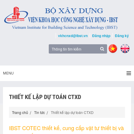
vkhcnxd@ibst.vn
Đăng nhập
Đăng ký
MENU
THIẾT KẾ LẬP DỰ TOÁN CTXD
Trang chủ
Tin tức
Thiết kế lập dự toán CTXD
IBST COTEC thiết kế, cung cấp vật tư thiết bị và