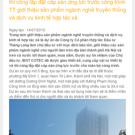
thi công lắp đặt cáp sàn ứng lực trước công trình
TT giới thiệu sản phẩm ngành nghề truyền thống
và dịch vụ kinh tế hợp tác xã
Ngày tạo : 14/07/2015
Trung tâm giới thiệu sản phẩm ngành nghề truyền thống và dịch vụ
kinh tế hợp tác xã là dự án do Công ty Cổ phần Hợp tác Đầu tư
Thăng Long làm chủ đầu tư với mục đích bảo tồn, giới thiệu các sản
phẩm ngành nghề cho người dân trên địa bàn thành phố Hà Nội và
trên cả nước tới tham quan, mua sắm. Được sự tín nhiệm của Chủ
đầu tư, IBST COTEC đã được giao thiết kế, cung cấp vật tư thiết bị
và thi công lắp đặt cáp sàn ứng lực trước cho toàn bộ công trình.
Dự án có quy mô 5 tầng, tọa lạc trên vị trí đắc địa tại lô đất thuộc
phường Mỹ Đình 1, quận Nam Từ Liêm, thành phố Hà Nội, một mặt giáp
với đường Dương Đình Nghệ, một mặt giáp với đường Phạm Hùng.
Công trình có tổng diện tích sàn 2500 m2 và tổng chiều cao là 33,4 m2.
Dự án sau khi hoàn thành và đưa vào sử dụng hứa hẹn sẽ là điểm nhấn
và điểm đến thú vị cho người dân và du khách tới tham quan.