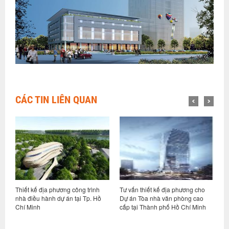
CÁC TIN LIÊN QUAN
Thiết kế địa phương công trình
Tư vấn thiết kế địa phương cho
T
nhà điều hành dự án tại Tp. Hồ
Dự án Tòa nhà văn phòng cao
l
Chí Minh
cấp tại Thành phố Hồ Chí Minh
d
T
n