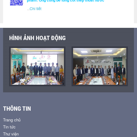
phẩm: Ống cống bê tông cốt thép thoát nước
...
Chi tiết
HÌNH ẢNH HOẠT ĐỘNG
THÔNG TIN
Trang chủ
Tin tức
Thư viện