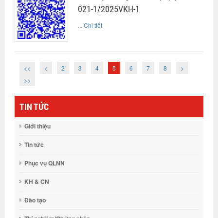
021-1/2025VKH-1
...
Chi tiết
<<
<
2
3
4
5
6
7
8
>
>>
TIN TỨC
Giới thiệu
Tin tức
Phục vụ QLNN
KH & CN
Đào tạo