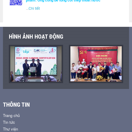
phẩm: Ống cống bê tông cốt thép thoát nước
...
Chi tiết
HÌNH ẢNH HOẠT ĐỘNG
THÔNG TIN
Trang chủ
Tin tức
Thư viện