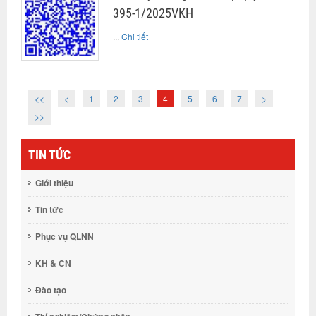
395-1/2025VKH
...
Chi tiết
<<
<
1
2
3
4
5
6
7
>
>>
TIN TỨC
Giới thiệu
Tin tức
Phục vụ QLNN
KH & CN
Đào tạo