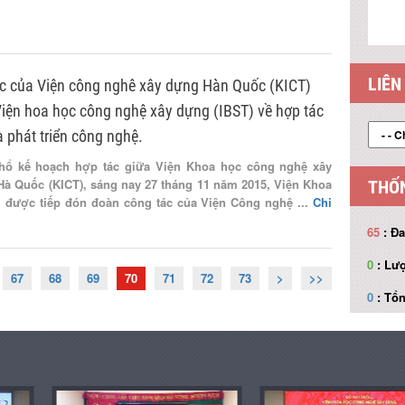
LIÊN
c của Viện công nghê xây dựng Hàn Quốc (KICT)
Viện hoa học công nghệ xây dựng (IBST) về hợp tác
 phát triển công nghệ.
hổ kế hoạch hợp tác giữa Viện Khoa học công nghệ xây
à Quốc (KICT), sáng nay 27 tháng 11 năm 2015, Viện Khoa
THỐN
được tiếp đón đoàn công tác của Viện Công nghệ ...
Chi
65
: Đa
0
: Lượ
67
68
69
70
71
72
73
>
>>
0
: Tổn