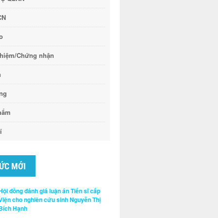
CN
o
ghiệm/Chứng nhận
n
ông
hẩm
í
TỨC MỚI
Hội đồng đánh giá luận án Tiến sĩ cấp
Viện cho nghiên cứu sinh Nguyễn Thị
Bích Hạnh