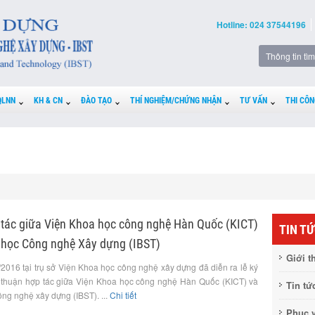
Hotline: 024 37544196
QLNN
KH & CN
ĐÀO TẠO
THÍ NGHIỆM/CHỨNG NHẬN
TƯ VẤN
THI CÔN
p tác giữa Viện Khoa học công nghệ Hàn Quốc (KICT)
TIN T
 học Công nghệ Xây dựng (IBST)
Giới t
2016 tại trụ sở Viện Khoa học công nghệ xây dựng đã diễn ra lễ ký
 thuận hợp tác giữa Viện Khoa học công nghệ Hàn Quốc (KICT) và
Tin tứ
ng nghệ xây dựng (IBST). ...
Chi tiết
Phục 