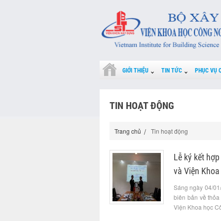
GIỚI THIỆU
TIN TỨC
PHỤC VỤ 
TIN HOẠT ĐỘNG
Trang chủ
Tin hoạt động
Lễ ký kết hợ
và Viện Khoa
Sáng ngày 04/01/
biên bản về thỏa
Viện Khoa học Cô