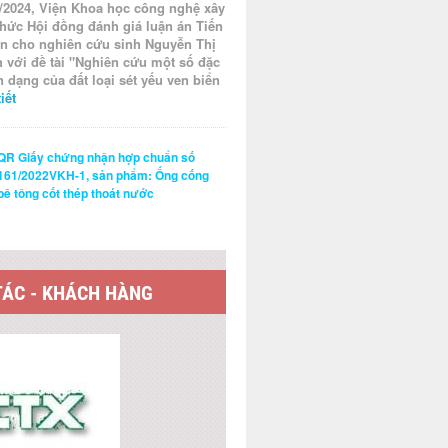
/2024, Viện Khoa học công nghệ xây
hức Hội đồng đánh giá luận án Tiến
ện cho nghiên cứu sinh Nguyễn Thị
 với đề tài "Nghiên cứu một số đặc
n dạng của đất loại sét yếu ven biển
iết
QR Giấy chứng nhận hợp chuẩn số
161/2022VKH-1, sản phẩm: Ống cống
bê tông cốt thép thoát nước
TÁC - KHÁCH HÀNG