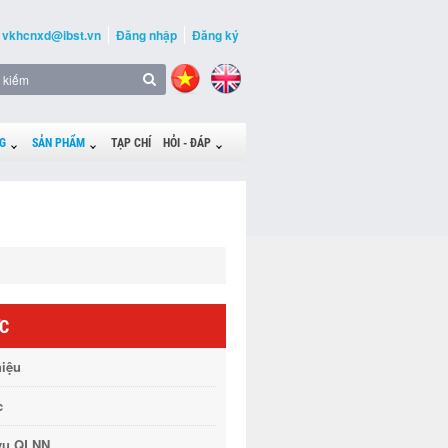
vkhcnxd@ibst.vn
Đăng nhập
Đăng ký
G
SẢN PHẨM
TẠP CHÍ
HỎI - ĐÁP
ỨC
hiệu
c
vụ QLNN