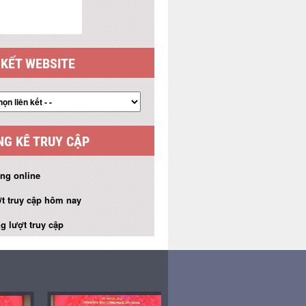
 KẾT WEBSITE
G KÊ TRUY CẬP
ng online
t truy cập hôm nay
g lượt truy cập