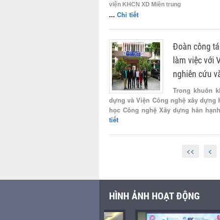
viện KHCN XD Miền trung
...
Chi tiết
Đoàn công tá
làm việc với 
nghiên cứu và
Trong khuôn k
dựng và Viện Công nghệ xây dựng H
học Công nghệ Xây dựng hân hạnh 
tiết
<<
<
HÌNH ẢNH HOẠT ĐỘNG