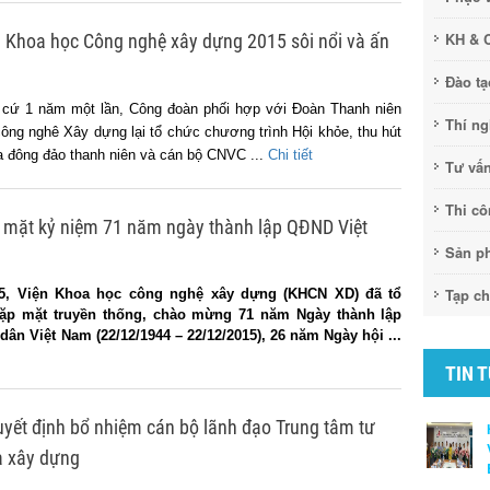
KH & 
n Khoa học Công nghệ xây dựng 2015 sôi nổi và ấn
Đào tạ
, cứ 1 năm một lần, Công đoàn phối hợp với Đoàn Thanh niên
Thí n
ông nghê Xây dựng lại tổ chức chương trình Hội khỏe, thu hút
 đông đảo thanh niên và cán bộ CNVC ...
Chi tiết
Tư vấ
Thi c
p mặt kỷ niệm 71 năm ngày thành lập QĐND Việt
Sản p
Tạp ch
15, Viện Khoa học công nghệ xây dựng (KHCN XD) đã tổ
gặp mặt truyền thống, chào mừng 71 năm Ngày thành lập
ân Việt Nam (22/12/1944 – 22/12/2015), 26 năm Ngày hội ...
TIN 
uyết định bổ nhiệm cán bộ lãnh đạo Trung tâm tư
và xây dựng