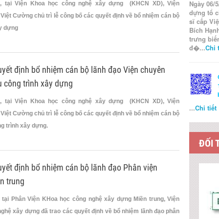
Ngày 06/5
5, tại Viện Khoa học công nghệ xây dựng (KHCN XD), Viện
dựng tổ c
 Việt Cường chủ trì lễ công bố các quyết định về bổ nhiệm cán bộ
sĩ cấp Vi
ây dựng
Bích Hạnh
trưng biế
đ�...
Chi t
uyết định bổ nhiệm cán bộ lãnh đạo Viện chuyên
u công trình xây dựng
5, tại Viện Khoa học công nghệ xây dựng (KHCN XD), Viện
...
Chi tiết
 Việt Cường chủ trì lễ công bố các quyết định về bổ nhiệm cán bộ
g trình xây dựng.
ĐỐI 
uyết định bổ nhiệm cán bộ lãnh đạo Phân viện
n trung
 tại Phân Viện KHoa học công nghệ xây dựng Miền trung, Viện
ghệ xây dựng đã trao các quyết định về bổ nhiệm lãnh đạo phân