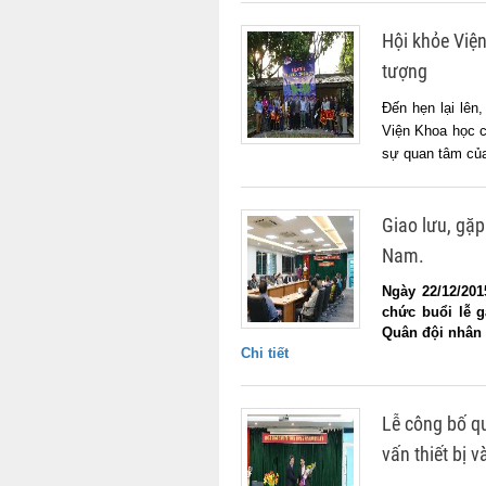
Hội khỏe Việ
tượng
Đến hẹn lại lên
Viện Khoa học c
sự quan tâm của
Giao lưu, gặ
Nam.
Ngày 22/12/20
chức buổi lễ 
Quân đội nhân d
Chi tiết
Lễ công bố q
vấn thiết bị 