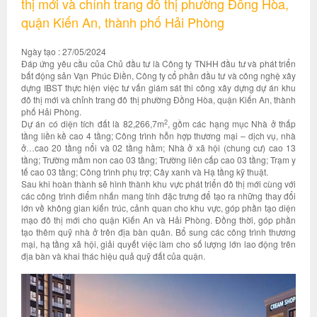
thị mới và chỉnh trang đô thị phường Đồng Hòa,
quận Kiến An, thành phố Hải Phòng
Ngày tạo : 27/05/2024
Đáp ứng yêu cầu của Chủ đầu tư là Công ty TNHH đầu tư và phát triển
bất động sản Vạn Phúc Điền, Công ty cổ phần đầu tư và công nghệ xây
dựng IBST thực hiện việc tư vấn giám sát thi công xây dựng dự án khu
đô thị mới và chỉnh trang đô thị phường Đồng Hòa, quận Kiến An, thành
phố Hải Phòng.
2
Dự án có diện tích đất là 82,266,7m
, gồm các hạng mục Nhà ở thấp
tầng liền kề cao 4 tầng; Công trình hỗn hợp thương mại – dịch vụ, nhà
ở…cao 20 tầng nổi và 02 tầng hầm; Nhà ở xã hội (chung cư) cao 13
tầng; Trường mầm non cao 03 tầng; Trường liên cấp cao 03 tầng; Trạm y
tế cao 03 tầng; Công trình phụ trợ; Cây xanh và Hạ tầng kỹ thuật.
Sau khi hoàn thành sẽ hình thành khu vực phát triển đô thị mới cùng với
các công trình điểm nhấn mang tính đặc trưng để tạo ra những thay đổi
lớn về không gian kiến trúc, cảnh quan cho khu vực, góp phần tạo diện
mạo đô thị mới cho quận Kiến An và Hải Phòng. Đồng thời, góp phần
tạo thêm quỹ nhà ở trên địa bàn quân. Bổ sung các công trình thương
mại, hạ tầng xã hội, giải quyết việc làm cho số lượng lớn lao động trên
địa bàn và khai thác hiệu quả quỹ đất của quận.