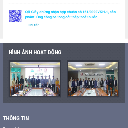
QR Giấy chứng nhận hợp chuẩn số 161/2022VKH-1, sản
phẩm: Ống cống bê tông cốt thép thoát nước
...
Chi tiết
HÌNH ẢNH HOẠT ĐỘNG
THÔNG TIN