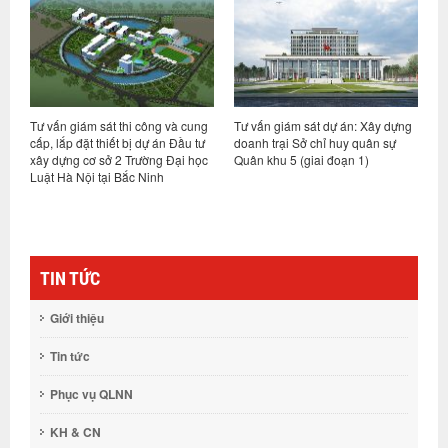
 và cung
Tư vấn giám sát dự án: Xây dựng
Tư vấn giám sát dự án Nhà khá
án Đầu tư
doanh trại Sở chỉ huy quân sự
Mỹ Khê (T50)/ Quân khu 5 tại
 Đại học
Quân khu 5 (giai đoạn 1)
thành phố Đà Nẵng
h
TIN TỨC
Giới thiệu
Tin tức
Phục vụ QLNN
KH & CN