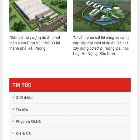
Giám sát xây dựng dự án phát
Tư vấn giám sát thi công và cung
T
triển Nam Đình Vũ CN3-03 tại
cấp, lắp đặt thiết bị dự án Đầu tư
d
thành phố Hải Phòng
xây dựng cơ sở 2 Trường Đại học
Q
Luật Hà Nội tại Bắc Ninh
TIN TỨC
Giới thiệu
Tin tức
Phục vụ QLNN
KH & CN