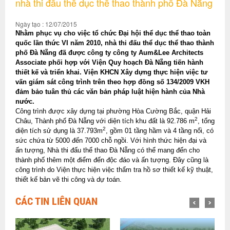
nhà thi đấu thể dục thể thao thành phố Đà Nẵng
Ngày tạo : 12/07/2015
Nhằm phục vụ cho việc tổ chức Đại hội thể dục thể thao toàn
quốc lần thức VI năm 2010, nhà thi đấu thể dục thể thao thành
phố Đà Nẵng đã được công ty công ty Aum&Lee Architects
Associate phối hợp với Viện Quy hoạch Đà Nẵng tiến hành
thiết kế và triển khai. Viện KHCN Xây dựng thực hiện việc tư
vấn giám sát công trình trên theo hợp đồng số 134/2009 VKH
đảm bảo tuân thủ các văn bản pháp luật hiện hành của Nhà
nước.
Công trình được xây dựng tại phường Hòa Cường Bắc, quận Hải
2
Châu, Thành phố Đà Nẵng với diện tích khu đất là 92.786 m
, tổng
2
diện tích sử dụng là 37.793m
, gồm 01 tầng hầm và 4 tầng nổi, có
sức chứa từ 5000 đến 7000 chỗ ngồi. Với hình thức hiện đại và
ấn tượng, Nhà thi đấu thể thao Đà Nẵng có thể mang đến cho
thành phố thêm một điểm đến độc đáo và ấn tượng. Đây cũng là
công trình do Viện thực hiện việc thẩm tra hồ sơ thiết kế kỹ thuật,
thiết kế bản vẽ thi công và dự toán.
CÁC TIN LIÊN QUAN