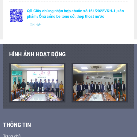
QR Giấy chứng nhận hợp chuẩn số 161/2022VKH-1, sản
phẩm: Ống cống bê tông cốt thép thoát nước
...
Chi tiết
HÌNH ẢNH HOẠT ĐỘNG
THÔNG TIN
Trang chủ