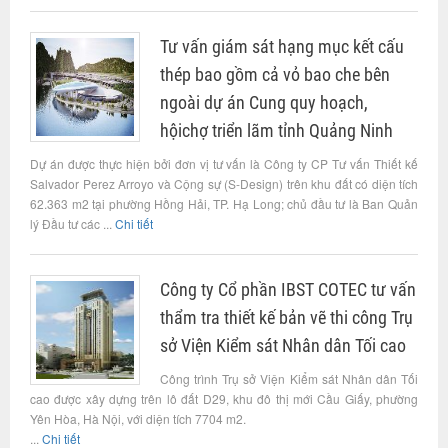
Tư vấn giám sát hạng mục kết cấu
thép bao gồm cả vỏ bao che bên
ngoài dự án Cung quy hoạch,
hộichợ triển lãm tỉnh Quảng Ninh
Dự án được thực hiện bởi đơn vị tư vấn là Công ty CP Tư vấn Thiết kế
Salvador Perez Arroyo và Cộng sự (S-Design) trên khu đất có diện tích
62.363 m2 tại phường Hồng Hải, TP. Hạ Long; chủ đầu tư là Ban Quản
lý Đầu tư các ...
Chi tiết
Công ty Cổ phần IBST COTEC tư vấn
thẩm tra thiết kế bản vẽ thi công Trụ
sở Viện Kiểm sát Nhân dân Tối cao
Công trình Trụ sở Viện Kiểm sát Nhân dân Tối
cao được xây dựng trên lô đất D29, khu đô thị mới Cầu Giấy, phường
Yên Hòa, Hà Nội, với diện tích 7704 m2.
...
Chi tiết