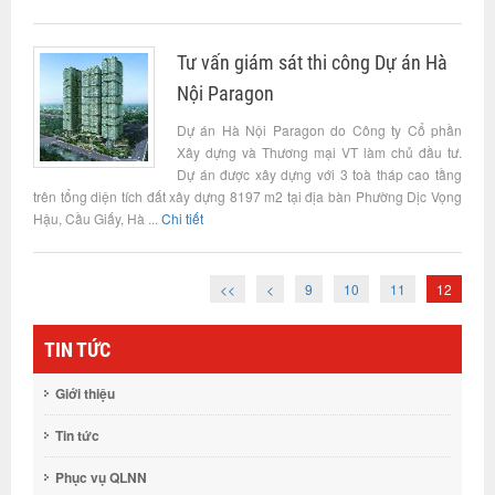
Tư vấn giám sát thi công Dự án Hà
Nội Paragon
Dự án Hà Nội Paragon do Công ty Cổ phần
Xây dựng và Thương mại VT làm chủ đầu tư.
Dự án được xây dựng với 3 toà tháp cao tầng
trên tổng diện tích đất xây dựng 8197 m2 tại địa bàn Phường Dịc Vọng
Hậu, Cầu Giấy, Hà ...
Chi tiết
<<
<
9
10
11
12
TIN TỨC
Giới thiệu
Tin tức
Phục vụ QLNN