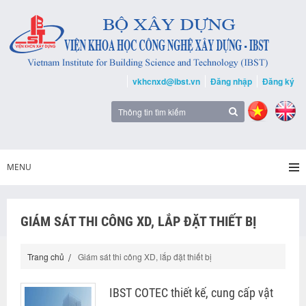
vkhcnxd@ibst.vn
Đăng nhập
Đăng ký
MENU
GIÁM SÁT THI CÔNG XD, LẮP ĐẶT THIẾT BỊ
Trang chủ
Giám sát thi công XD, lắp đặt thiết bị
IBST COTEC thiết kế, cung cấp vật