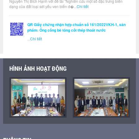
Nguyễn Thị Bích Hạnh với đề tài "Nghiên cứu một số đặc trưng biến
dạng của đất loại sét yếu ven biển đ�...
Chi tiết
QR Giấy chứng nhận hợp chuẩn số 161/2022VKH-1, sản
phẩm: Ống cống bê tông cốt thép thoát nước
...
Chi tiết
HÌNH ẢNH HOẠT ĐỘNG