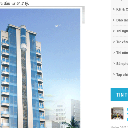
 đầu tư 54,7 tỷ.
KH & 
Đào tạ
Thí ng
Tư vấn
Thi cô
Sản p
Tạp chí
TIN 
Ngày 06/5/