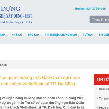
Hotline: 024 37544196
QLNN
KH & CN
ĐÀO TẠO
THÍ NGHIỆM/CHỨNG NHẬN
TƯ VẤN
THI CÔN
dự án
ở cơ quan thường trực Báo Quân đội nhân
TIN T
 nhà khách VietinBank tại TP. Đà Nẵng
Giới th
 và Ngân hàng thương mại cổ phần công thương Việt
Tin tức
 dự án gói thầu Trụ sở cơ quan thường trực Báo Quân
và nhà khách VietinBank tại TP. Đà Nẵng. Chủ đầu tư là
Phục 