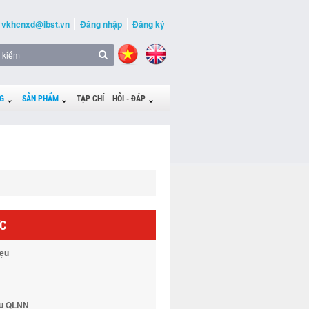
vkhcnxd@ibst.vn
Đăng nhập
Đăng ký
G
SẢN PHẨM
TẠP CHÍ
HỎI - ĐÁP
ỨC
iệu
vụ QLNN