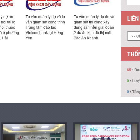
lý dự án
Tư vấn quản lý dự và tư
Tư vấn quản lý dự án và
LIÊN
hội tại lô
vấn giám sát công trình
giám sát thi công xây
hội thuộc
Trung tâm đào tạo
dựng san nền giai đoạn
hà ở phường
Vietcombank tại Hưng
2 dự án khu đô thị mới
. Hải
Yên
Bắc An Khánh
THỐN
65
: Đa
0
: Lượ
0
: Tổng