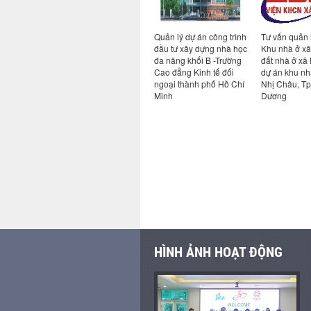
Tư vấn quản lý dự án và
Quản lý dự án công trình
Tư vấn quản 
giám sát thi công dự án
đầu tư xây dựng nhà học
Khu nhà ở xã 
Trung tâm dữ liệu FPT
đa năng khối B -Trường
đất nhà ở xã 
Telecom Quận 9 tại Tp.
Cao đẳng Kinh tế đối
dự án khu n
Hồ Chí Minh
ngoại thành phố Hồ Chí
Nhị Châu, Tp
Minh
Dương
HÌNH ẢNH HOẠT ĐỘNG