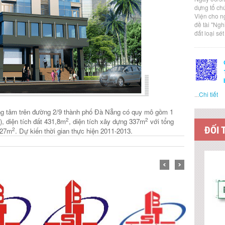
dựng tổ ch
Viện cho n
đề tài "Ng
đất loại sé
...
Chi tiết
rung tâm trên đường 2/9 thành phố Đà Nẵng có quy mô gồm 1
2
2
), diện tích đất 431,8m
, diện tích xây dựng 337m
với tổng
ĐỐI 
2
.027m
. Dự kiến thời gian thực hiện 2011-2013.