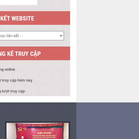
 KẾT WEBSITE
G KÊ TRUY CẬP
ng online
t truy cập hôm nay
 lượt truy cập