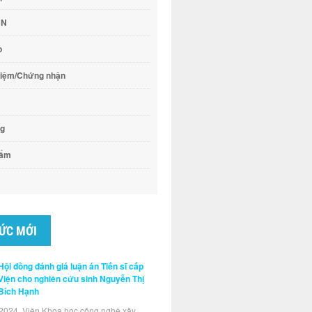
CN
o
hiệm/Chứng nhận
ng
hẩm
TỨC MỚI
Hội đồng đánh giá luận án Tiến sĩ cấp
Viện cho nghiên cứu sinh Nguyễn Thị
Bích Hạnh
2024, Viện Khoa học công nghệ xây