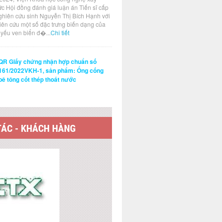
ức Hội đồng đánh giá luận án Tiến sĩ cấp
ghiên cứu sinh Nguyễn Thị Bích Hạnh với
hiên cứu một số đặc trưng biến dạng của
t yếu ven biển đ�...
Chi tiết
QR Giấy chứng nhận hợp chuẩn số
161/2022VKH-1, sản phẩm: Ống cống
bê tông cốt thép thoát nước
TÁC - KHÁCH HÀNG