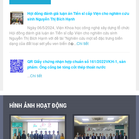
Hội đồng đánh giá luận án Tiến sĩ cấp Viện cho nghiên cứu
sinh Nguyễn Thị Bích Hạnh
Ngày 06/5/2024, Viện Khoa học công nghệ xây dựng tổ chức
Hội đồng đánh giá luận án Tiến sĩ cấp Viện cho nghiên cứu sinh
Nguyễn Thị Bích Hạnh với đề tài "Nghiên cứu một số đặc trưng biến
dạng của đất loại sét yếu ven biển đ�...
Chi tiết
QR Giấy chứng nhận hợp chuẩn số 161/2022VKH-1, sản
phẩm: Ống cống bê tông cốt thép thoát nước
...
Chi tiết
HÌNH ẢNH HOẠT ĐỘNG