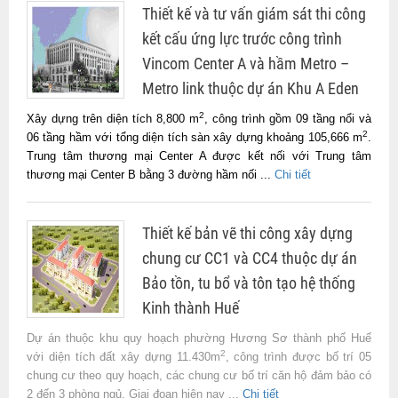
Thiết kế và tư vấn giám sát thi công
kết cấu ứng lực trước công trình
Vincom Center A và hầm Metro –
Metro link thuộc dự án Khu A Eden
2
Xây dựng trên diện tích 8,800 m
, công trình gồm 09 tầng nổi và
2
06 tầng hầm với tổng diện tích sàn xây dựng khoảng 105,666 m
.
Trung tâm thương mại Center A được kết nối với Trung tâm
thương mại Center B bằng 3 đường hầm nối ...
Chi tiết
Thiết kế bản vẽ thi công xây dựng
chung cư CC1 và CC4 thuộc dự án
Bảo tồn, tu bổ và tôn tạo hệ thống
Kinh thành Huế
Dự án thuộc khu quy hoạch phường Hương Sơ thành phố Huế
2
với diện tích đất xây dựng 11.430m
, công trình được bố trí 05
chung cư theo quy hoạch, các chung cư bố trí căn hộ đảm bảo có
2 đến 3 phòng ngủ. Giai đoạn hiện nay ...
Chi tiết