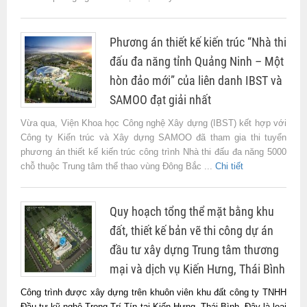
Phương án thiết kế kiến trúc “Nhà thi
đấu đa năng tỉnh Quảng Ninh – Một
hòn đảo mới” của liên danh IBST và
SAMOO đạt giải nhất
Vừa qua, Viện Khoa học Công nghệ Xây dựng (IBST) kết hợp với
Công ty Kiến trúc và Xây dựng SAMOO đã tham gia thi tuyển
phương án thiết kế kiến trúc công trình Nhà thi đấu đa năng 5000
chỗ thuộc Trung tâm thể thao vùng Đông Bắc ...
Chi tiết
Quy hoạch tổng thể mặt bằng khu
đất, thiết kế bản vẽ thi công dự án
đầu tư xây dựng Trung tâm thương
mại và dịch vụ Kiến Hưng, Thái Bình
Công trình được xây dựng trên khuôn viên khu đất công ty TNHH
Đầu tư kỹ nghệ Trọng Trí Tín tại Kiến Hưng, Thái Bình. Đây là loại