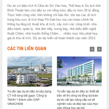
Dự án có diện tích 9,13ha do Sở Văn hóa, Thể thao & Du lịch tỉnh
Bình Thuận làm chủ đầu tư với tổng mức đầu tư hơn 28 tỷ đồng.
Thực hiện công việc trên không chỉ bảo tồn, tôn tạo các di tích
trong khu vực di tích tháp Pô-Sah-Inư mà còn hoàn chỉnh hệ
thống hạ tầng kỹ thuật khu di tích, xây mới các công trình: nhà
điều hành, quản lý, nhà đón tiếp, trưng bày, nhà biểu diễn nghệ
thuật Chăm, nhà truyền thống Chăm,… nhằm mục tiêu phát huy
giá trị khu di tích. Dự án dự kiến sẽ hoàn thành vào năm 2013.
CÁC TIN LIÊN QUAN
y dựng
Tư vấn lập dự án đầu tư, thiết kế
Lập dự án đầu tư xây dựng nhà
ty
bản vẽ thi công và tổng dự toán
điều hành và nhà ở tập thể xí
dự án cải tạo nâng cấp cơ sở
nghiệp than Tân Lập - Công ty
nghiên cứu và đào tạo của Học
TNHH một thành viên than Hạ
viện Khoa học xã hội
Long