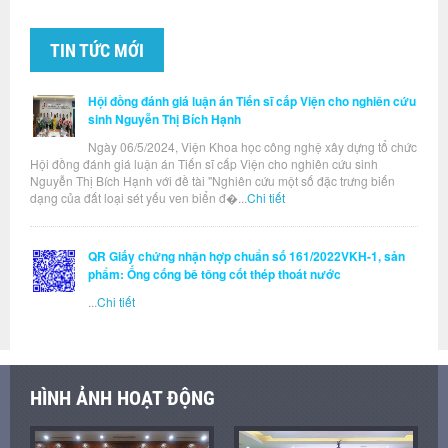
TIN TỨC MỚI
Hội đồng đánh giá luận án Tiến sĩ cấp Viện cho nghiên cứu
sinh Nguyễn Thị Bích Hạnh
Ngày 06/5/2024, Viện Khoa học công nghệ xây dựng tổ chức
Hội đồng đánh giá luận án Tiến sĩ cấp Viện cho nghiên cứu sinh
Nguyễn Thị Bích Hạnh với đề tài "Nghiên cứu một số đặc trưng biến
dạng của đất loại sét yếu ven biển đ�...
Chi tiết
QR Giấy chứng nhận hợp chuẩn số 161/2022VKH-1, sản
phẩm: Ống cống bê tông cốt thép thoát nước
...
Chi tiết
HÌNH ẢNH HOẠT ĐỘNG