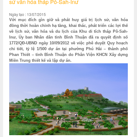
sử văn hóa tháp Pô-Sah-Inư
Ngày tạo : 13/07/2015
Với mục đích gìn giữ và phát huy giá trị lịch sử, văn hóa
đồng thời hoàn chỉnh hạ tầng, khai thác, phát triển các lợi thế
về lịch sử, văn hóa và du lịch của Khu di tích tháp Pô-Sah-
Inư, Ủy ban Nhân dân tỉnh Bình Thuận đã ra quyết định số
1772/QĐ-UBND ngày 10/09/2012 về việc phê duyệt Quy hoạch
chi tiết, tỷ lệ 1/500 dự án tại phường Phú Hài – thành phố
Phan Thiết – tỉnh Bình Thuận do Phân Viện KHCN Xây dựng
Miền Trung thiết kế và lập dự án.