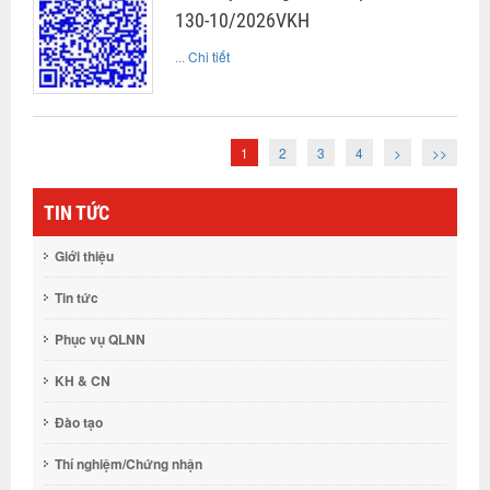
130-10/2026VKH
...
Chi tiết
1
2
3
4
>
>>
TIN TỨC
Giới thiệu
Tin tức
Phục vụ QLNN
KH & CN
Đào tạo
Thí nghiệm/Chứng nhận